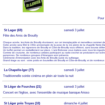
Pour 
St Lager (69)
samedi 3 juillet
Fête des Amis de Brouilly
Chaque année, les Amis de Brouilly réunissent, sur cet irremplaçable et merveilleux sommet de 
Cette année sera fêté le 150e anniversaire de la pose de la 1re pierre de la chapelle Notre-D
Dans la tradition, les vignerons de Brouilly et Côte-de-Brouilly vous offriront, sans bourse délier 
Un buffet permet un ravitaillement sur place. L'ami Bobosse vous traitera avec tous les égards 
Comme de coutume, de nombreux artistes participant au radio-crochet se produisent sur scène et
personnes. De nombreux groupes d'étrangers sont présents.
Cérémonie d'intronisation avec les Amis de Brouilly suivie du sulfatage.
Grand tirage au sort : votre poids en bouteilles de Brouilly et Côte-de-Brouilly, et de nombreux 
La Chapelle-Iger (77)
samedi 3 juillet
Traditionnelle soirée cinéma en plein air toute la nuit
St Léger de Fourches (21)
samedi 3 juillet
Concert en l'église, avec l'ensemble de musique baroque Arioso
St Léger près Troyes (10)
dimanche 4 juillet