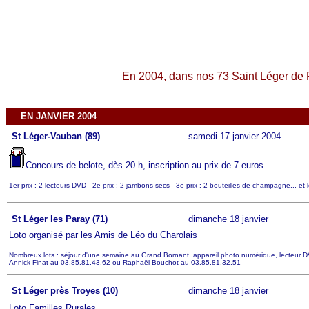
En 2004, dans nos 73 Saint Léger de F
EN JANVIER 2004
St Léger-Vauban (89)
samedi 17 janvier 2004
Concours de belote, dès 20 h, inscription au prix de 7 euros
1er prix : 2 lecteurs DVD - 2e prix : 2 jambons secs - 3e prix : 2 bouteilles de champagne... et 
St Léger les Paray (71)
dimanche 18 janvier
Loto organisé par les Amis de Léo du Charolais
Nombreux lots : séjour d'une semaine au Grand Bornant, appareil photo numérique, lecteur DVD
Annick Finat au 03.85.81.43.62 ou Raphaël Bouchot au 03.85.81.32.51
St Léger près Troyes (10)
dimanche 18 janvier
Loto Familles Rurales