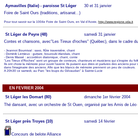
Aymavilles (Italie) - paroisse St Léger
30 et 31 janvier
Foire de Saint Ours (traditions, artisanat...)
Pour tout savoir sur la 1004e Foire de Saint Ours, en Val d'Aoste,
http://www.regione.vda.it
St Léger de Peyre (48)
samedi 31 janvier
Contes et chansons, avec"Les Tireux d'roches" (Québec), dans le cadre du
- Jeannot Bournival : saxo, flûte traversière, chant
- Dominik Lemieux : guitare, bouzouki irlandais, chant
- Denis Massé : accordéon diatonique, chant, conte
"Les Tireux d’Roches" sont un groupe de conteurs, chanteurs et musiciens qui s’inspire du fol
Ils ont choisi la mémoire pour ouvrir l’avenir. Ils puisent aux dires et parlures des anciens p
dans l’imaginaire des anciens. Afin que les blancs de mémoire prennent un peu de couleurs.
A 20h30 ce samedi, au Parc "les loups du Gévaudan" à Sainte-Lucie
EN FEVRIER 2004
St Léger les Domart (80)
dimanche 1er février 2004
Thé dansant, avec un orchestre de St Ouen, organisé par les Amis de Léo
St Léger près Troyes (10)
samedi 14 février
Concours de belote Alliance