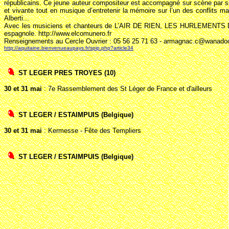
républicains. Ce jeune auteur compositeur est accompagné sur scène par si
et vivante tout en musique d’entretenir la mémoire sur l’un des conflits m
Alberti...
Avec les musiciens et chanteurs de L’AIR DE RIEN, LES HURLEMENT
espagnole. http://www.elcomunero.fr
Renseignements au Cercle Ouvrier : 05 56 25 71 63 - armagnac.c@wanadoo
http://aquitaine.bienvenueaupays.fr/spip.php?article34
ST LEGER PRES TROYES (10)
30 et 31 mai
: 7e Rassemblement des St Léger de France et d'ailleurs
ST LEGER / ESTAIMPUIS (Belgique)
30 et 31 mai
: Kermesse - Fête des Templiers
ST LEGER / ESTAIMPUIS (Belgique)