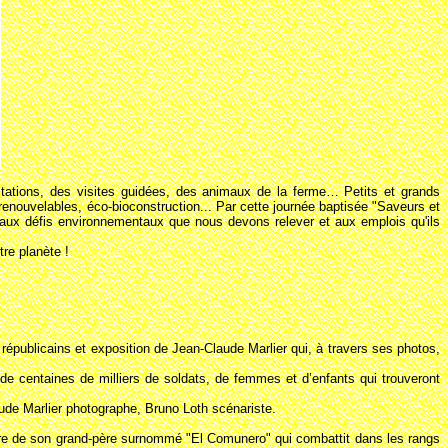
stations, des visites guidées, des animaux de la ferme… Petits et grands
renouvelables, éco-bioconstruction... Par cette journée baptisée "Saveurs et
aux défis environnementaux que nous devons relever et aux emplois qu'ils
tre planète !
républicains et exposition de Jean-Claude Marlier qui, à travers ses photos,
de centaines de milliers de soldats, de femmes et d’enfants qui trouveront
ude Marlier photographe, Bruno Loth scénariste.
oire de son grand-père surnommé "El Comunero" qui combattit dans les rangs