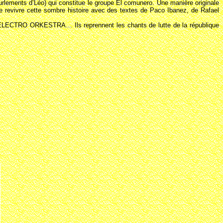
rlements d’Léo) qui constitue le groupe El comunero. Une manière originale
ire revivre cette sombre histoire avec des textes de Paco Ibanez, de Rafael
RO ORKESTRA… Ils reprennent les chants de lutte de la république