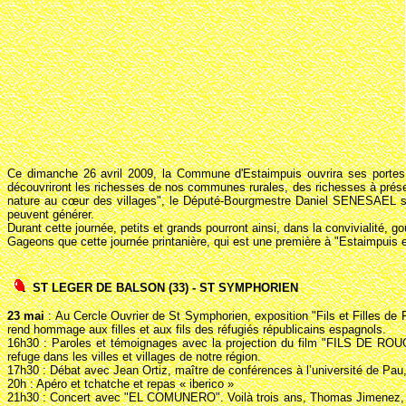
Ce dimanche 26 avril 2009, la Commune d'Estaimpuis ouvrira ses portes à
découvriront les richesses de nos communes rurales, des richesses à préserv
nature au cœur des villages", le Député-Bourgmestre Daniel SENESAEL sou
peuvent générer.
Durant cette journée, petits et grands pourront ainsi, dans la convivialité, goû
Gageons que cette journée printanière, qui est une première à "Estaimpuis en
ST LEGER DE BALSON (33) - ST SYMPHORIEN
23 mai
: Au Cercle Ouvrier de St Symphorien, exposition "Fils et Filles de 
rend hommage aux filles et aux fils des réfugiés républicains espagnols.
16h30 : Paroles et témoignages avec la projection du film "FILS DE ROUGE"
refuge dans les villes et villages de notre région.
17h30 : Débat avec Jean Ortiz, maître de conférences à l’université de Pau
20h : Apéro et tchatche et repas « iberico »
21h30 : Concert avec "EL COMUNERO". Voilà trois ans, Thomas Jimenez, peti