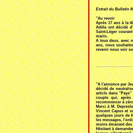
Extrait du Bulletin M
"Au revoir
Après 17 ans à la t
Adéla ont décidé d'
Saint-Léger courant
marin.
A tous deux, avec n
ans, nous souhaiton
revenir nous voir s
"A l'annonce par Jea
décidé de neutralis
article dans "Pays"
couple qui, après 
recommencer à zéro.
Merci à M. Depresle
Vincent Capus et s
quelques jours de f
les messages, l'ordi
moins émanant des 
Hésitant à demander