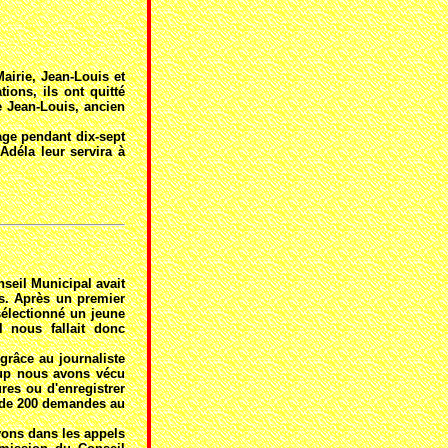
airie, Jean-Louis et
ions, ils ont quitté
e Jean-Louis, ancien
age pendant dix-sept
Adéla leur servira à
nseil Municipal avait
ps. Après un premier
sélectionné un jeune
l nous fallait donc
grâce au journaliste
oup nous avons vécu
res ou d'enregistrer
us de 200 demandes au
vons dans les appels