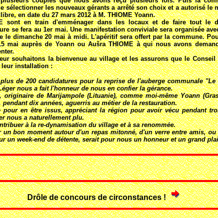
 plusieurs couples que nous avons reçu plusieurs fois. Puis la co
 sélectionner les nouveaux gérants a arrêté son choix et a autorisé le m
 libre, en date du 27 mars 2012 à M. THIOME Yoann.
sont en train d'emménager dans les locaux et de faire tout le dos
ture se fera au 1er mai. Une manifestation conviviale sera organisée ave
 le dimanche 20 mai à midi. L'apéritif sera offert par la commune. Pour
e 15 mai auprès de Yoann ou Aušra THIOME à qui nous avons demand
nter.
eur souhaitons la bienvenue au village et les assurons que le Conseil 
 leur installation :
 plus de 200 candidatures pour la reprise de l'auberge communale "Le 
éger nous a fait l'honneur de nous en confier la gérance.
 originaire de Marijampole (Lituanie), comme moi-même Yoann (Gras
endant dix années, aguerris au métier de la restauration.
e pour en être issus, appréciant la région pour avoir vécu pendant tro
er nous a naturellement plu.
ntribuer à la re-dynamisation du village et à sa renommée.
r un bon moment autour d'un repas mitonné, d'un verre entre amis, ou 
ur un week-end de détente, serait pour nous un honneur et un grand plai
Drôle de concours de circonstances !