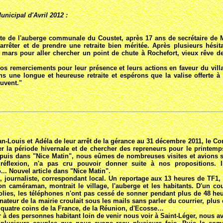
unicipal d'Avril 2012 :
ête de l'auberge communale du Coustet, après 17 ans de secrétaire de M
arrêter et de prendre une retraite bien méritée. Après plusieurs hésitat
 mars pour aller chercher un point de chute à Rochefort, vieux rêve d
os remerciements pour leur présence et leurs actions en faveur du vill
s une longue et heureuse retraite et espérons que la valise offerte à 
ouvent."
n-Louis et Adéla de leur arrêt de la gérance au 31 décembre 2011, le Co
er la période hivernale et de chercher des repreneurs pour le printem
 puis dans "Nice Matin", nous eûmes de nombreuses visites et avions 
réflexion, n'a pas cru pouvoir donner suite à nos propositions. I
.. Nouvel article dans "Nice Matin".
, journaliste, correspondant local. Un reportage aux 13 heures de TF1, 
on caméraman, montrait le village, l'auberge et les habitants. D'un c
olies, les téléphones n'ont pas cessé de sonner pendant plus de 48 heu
nateur de la mairie croulait sous les mails sans parler du courrier, pl
quatre coins de la France, de la Réunion, d'Ecosse…
 à des personnes habitant loin de venir nous voir à Saint-Léger, nous a