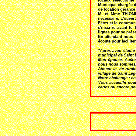
locaux sélectionné
Municipal chargée de
de location gérance
M. et Mme THIOME 
nécessaire. L'ouver
Fêtes et la commune
s'inscrire avant l
lignes pour se prése
En attendant nous l
écoute pour faciliter
"Après avoir étudié
municipal de Saint L
Mon épouse, Aušra,
nous nous sommes, p
Aimant la vie rural
village de Saint Lég
Notre challenge : co
Vous accueillir pou
cartes ou encore po