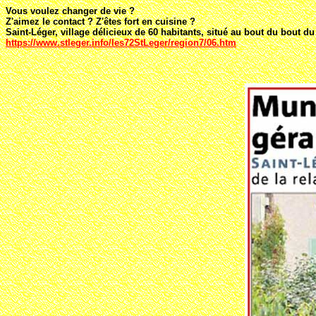
Vous voulez changer de vie ?
Z'aimez le contact ? Z'êtes fort en cuisine ?
Saint-Léger, village délicieux de 60 habitants, situé au bout du bout d
https://www.stleger.info/les72StLeger/region7/06.htm