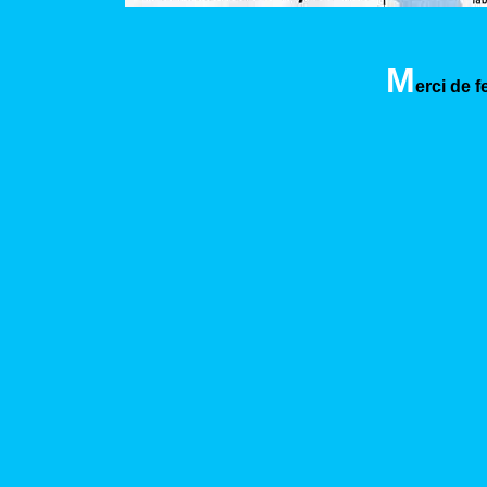
M
erci de 