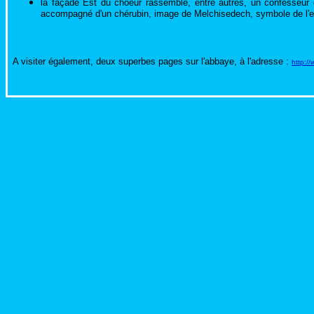
la façade Est du choeur rassemble, entre autres, un confesseur q
accompagné d'un chérubin, image de Melchisedech, symbole de l'eu
A visiter également, deux superbes pages sur l'abbaye, à l'adresse :
http:/