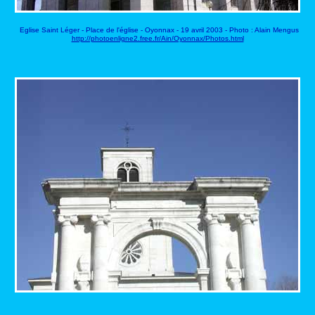
Eglise Saint Léger - Place de l'église - Oyonnax - 19 avril 2003 - Photo : Alain Mengus
http://photoenligne2.free.fr/Ain/Oyonnax/Photos.html