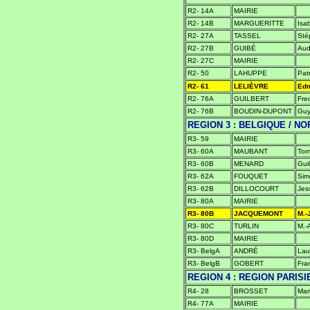
R2- 14A
MAIRIE
R2- 14B
MARGUERITTE
Isab
R2- 27A
TASSEL
Sté
R2- 27B
GUIBÉ
Aud
R2- 27C
MAIRIE
R2- 50
LAHUPPE
Patr
R2- 61
LELIÈVRE
Ed
R2- 76A
GUILBERT
Fre
R2- 76B
BOUDIN-DUPONT
Guy
REGION 3 : BELGIQUE / NO
R3- 59
MAIRIE
R3- 60A
MAUBANT
To
R3- 60B
MENARD
Gui
R3- 62A
FOUQUET
Sim
R3- 62B
DILLOCOURT
Jes
R3- 80A
MAIRIE
R3- 80B
JACQUEMONT
M.-
R3- 80C
TURLIN
M.-
R3- 80D
MAIRIE
R3- BelgA
ANDRÉ
Lau
R3- BelgB
GOBERT
Fra
REGION 4 : REGION PARIS
R4- 28
BROSSET
Mar
R4- 77A
MAIRIE