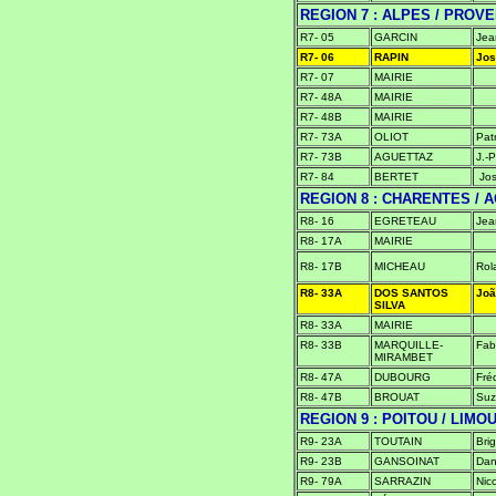
REGION 7 : ALPES / PROVE
R7- 05
GARCIN
Jea
R7- 06
RAPIN
Jos
R7- 07
MAIRIE
R7- 48A
MAIRIE
R7- 48B
MAIRIE
R7- 73A
OLIOT
Pat
R7- 73B
AGUETTAZ
J.-P
R7- 84
BERTET
Jos
REGION 8 : CHARENTES / A
R8- 16
EGRETEAU
Jea
R8- 17A
MAIRIE
R8- 17B
MICHEAU
Rol
R8- 33A
DOS SANTOS
Joã
SILVA
R8- 33A
MAIRIE
R8- 33B
MARQUILLE-
Fab
MIRAMBET
R8- 47A
DUBOURG
Fré
R8- 47B
BROUAT
Suz
REGION 9 : POITOU / LIMO
R9- 23A
TOUTAIN
Brig
R9- 23B
GANSOINAT
Dan
R9- 79A
SARRAZIN
Nic