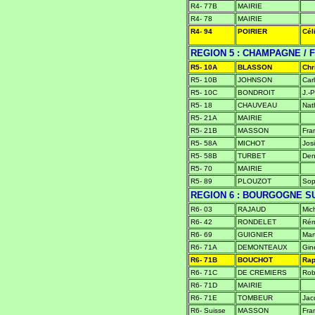
R4- 77B
MAIRIE
R4- 78
MAIRIE
R4- 94
POIRIER
Cél
REGION 5 : CHAMPAGNE /
R5- 10A
BLASSON
Chr
R5- 10B
JOHNSON
Carl
R5- 10C
BONDROIT
J.-P
R5- 18
CHAUVEAU
Nat
R5- 21A
MAIRIE
R5- 21B
MASSON
Fra
R5- 58A
MICHOT
Jos
R5- 58B
TURBET
Den
R5- 70
MAIRIE
R5- 89
PLOUZOT
Sop
REGION 6 : BOURGOGNE S
R6- 03
RAJAUD
Mic
R6- 42
RONDELET
Ré
R6- 69
GUIGNIER
Mar
R6- 71A
DEMONTEAUX
Gin
R6- 71B
BOUCHOT
Rap
R6- 71C
DE CREMIERS
Rob
R6- 71D
MAIRIE
R6- 71E
TOMBEUR
Jac
R6- Suisse
MASSON
Fra