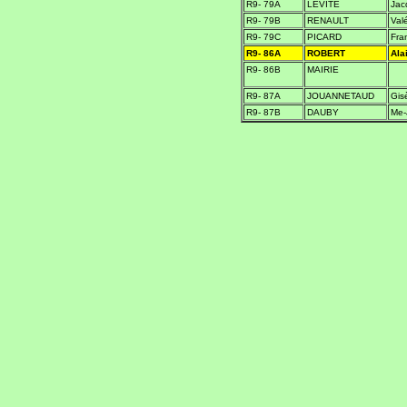
R9- 79A
LÉVITE
Jac
R9- 79B
RENAULT
Valé
R9- 79C
PICARD
Fra
R9- 86A
ROBERT
Ala
R9- 86B
MAIRIE
R9- 87A
JOUANNETAUD
Gis
R9- 87B
DAUBY
Me-