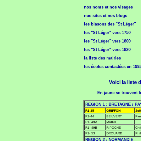
nos noms et nos visages
nos sites et nos blogs
les blasons des "St Léger"
les "St Léger" vers 1750
les "St Léger" vers 1800
les "St Léger" vers 1820
la liste des mairies
les écoles contactées en 1993
Voici la list
En jaune se trouvent l
REGION 1 : BRETAGNE / PA
R1-35
GRIFFON
Joë
R1-44
BEILVERT
Pier
R1- 49A
MAIRIE
R1- 49B
RIPOCHE
Chr
R1- 53
DROUARD
Phi
REGION 2 : NORMANDIE