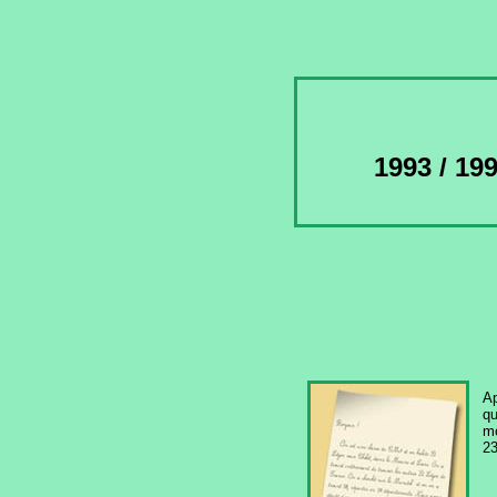
1993 / 199
A
qu
mo
23