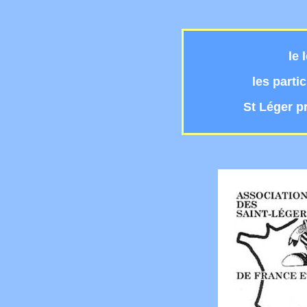
le 
les parti
St Léger p