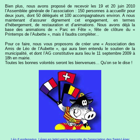
Bien plus, nous avons proposé de recevoir les 19 et 20 juin 2010
l’Assemblée générale de l’association : 150 personnes à accueillir pour
deux jours, dont 50 délégués et 100 accompagnateurs environ. A nous
maintenant d’assurer dignement cet engagement, en termes
d’hébergement, de restauration et d’animations. Nous avons déjà la
base des animations de « Parc en Fête », fête de clôture du «
Printemps de l’Aubette », mais il faudra compléter...
Pour ce faire, nous vous proposons de créer une « Association des
Amis de Léo de l’Aubette », qui aura bien entendu le soutien de la
municipalité, et dont l’AG constitutive aura lieu le 11 septembre 2009 à
18h en mairie.
Toutes les bonnes volontés seront les bienvenues... Qu’on se le dise !
Léo (Leodegarius, Léger en latin) est la mascotte de l'association des Saint-Léger