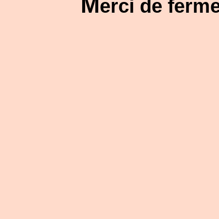
M
erci de ferm