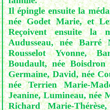
famille.
Il épingle ensuite la méd
née Godet Marie, et Lef
Reçoivent ensuite la
Audusseau, née Barré M
Rousselot Yvonne, Ban
Boudault, née Boisdron
Germaine, David, née Cou
née Terrien Marie-Made
Jeanine, Lumineau, née M
Richard Marie-Thérèse