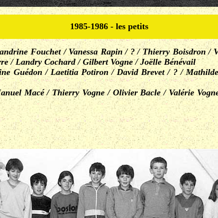
1985-1986 - les petits
andrine Fouchet / Vanessa Rapin / ? / Thierry Boisdron / 
e / Landry Cochard / Gilbert Vogne / Joëlle Bénévail
ne Guédon / Laetitia Potiron / David Brevet / ? / Mathilde
anuel Macé / Thierry Vogne / Olivier Bacle / Valérie Vogne