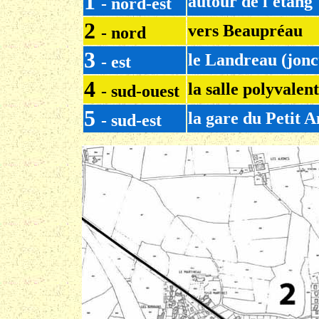
1
autour de l'étang
- nord-est
2
vers Beaupréau
- nord
3
le Landreau (jonc
- est
4
la salle polyvalent
- sud-ouest
5
la gare du Petit 
- sud-est