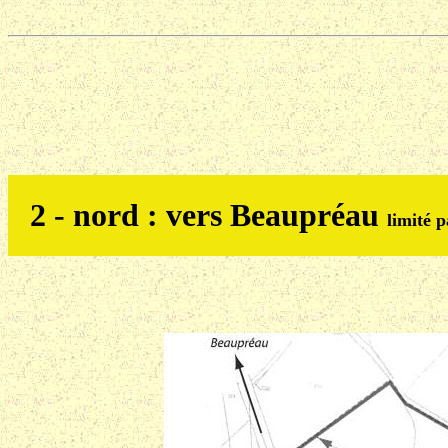
2 - nord : vers Beaupréau
limité 