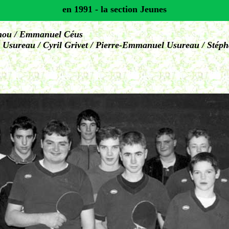
en 1991 - la section Jeunes
Renou / Emmanuel Céus
r Usureau / Cyril Grivet / Pierre-Emmanuel Usureau / Stép