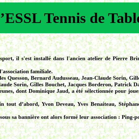
l’ESSL Tennis de Tabl
port, il s'est installé dans l'ancien atelier de Pierre Bri
l'association familiale.
les Quesson, Bernard Audusseau, Jean-Claude Sorin, Gill
laude Sorin, Gilles Bouchet, Jacques Borderon, Patrick 
eunes, dont Dominique Jaud, a été sélectionnée pour jouer 
orin tout d’abord, Yvon Deveau, Yves Benaiteau, Stéph
 sous sa bannière ont alors formé leur association : Ping-po