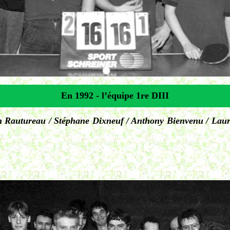
En 1992 - l’équipe 1re DIII
en Rautureau / Stéphane Dixneuf / Anthony Bienvenu / Lau