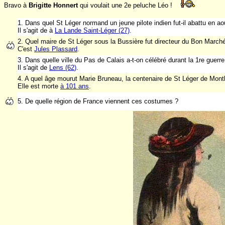
Bravo à
Brigitte Honnert
qui voulait une 2e peluche Léo !
1. Dans quel St Léger normand un jeune pilote indien fut-il abattu en a
Il s'agit de
à
La Lande Saint-Léger (27)
.
2. Quel maire de St Léger sous la Bussière fut directeur du Bon Marché
C'est
Jules Plassard
.
3. Dans quelle ville du Pas de Calais a-t-on célébré durant la 1re guerr
Il s'agit de
Lens (62
)
.
4.
A quel âge mourut Marie Bruneau, la centenaire de St Léger de Montbr
Elle est morte
à 101 ans
.
5. De quelle région de France viennent ces costumes ?