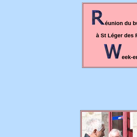
éunion du b
à St Léger des P
eek-en