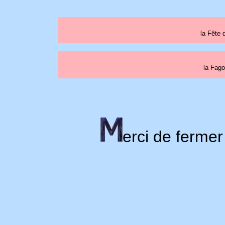
la Fête 
la Fago
erci de fermer