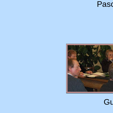
Pasc
Gu