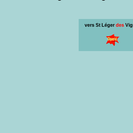
vers St Léger
des
Vig