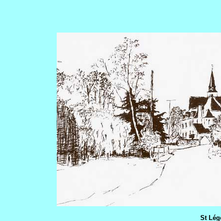
St Lége