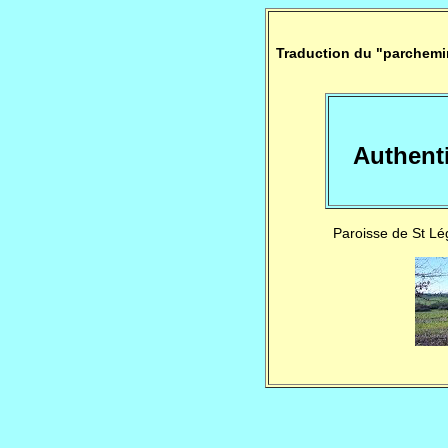
Traduction du "parchemin
Authent
Paroisse de St Lé