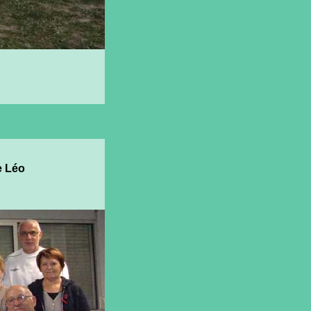
e Léo