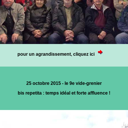
pour un agrandissement, cliquez ici
25 octobre 2015 - le 9e vide-grenier
bis repetita : temps idéal et forte affluence !