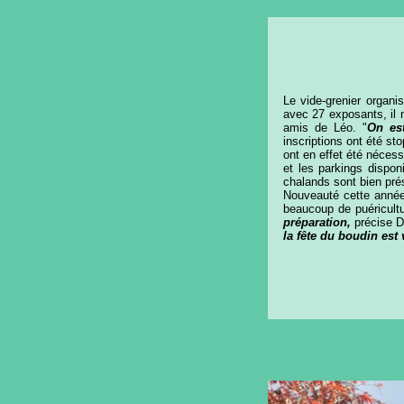
Le vide-grenier organi
avec 27 exposants, il 
amis de Léo. "
On est
inscriptions ont été st
ont en effet été nécess
et les parkings dispo
chalands sont bien prés
Nouveauté cette année,
beaucoup de puéricultu
préparation,
précise 
la fête du boudin est