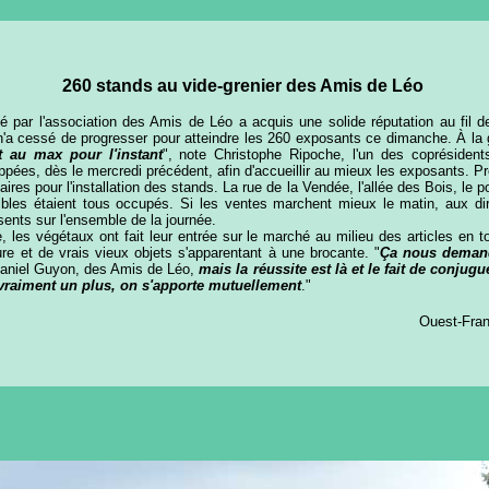
260 stands au vide-grenier des Amis de Léo
sé par l'association des Amis de Léo a acquis une solide réputation au fil
n'a cessé de progresser pour atteindre les 260 exposants ce dimanche. À la 
 au max pour l'instant
", note Christophe Ripoche, l'un des coprésidents
oppées, dès le mercredi précédent, afin d'accueillir au mieux les exposants. P
aires pour l'installation des stands. La rue de la Vendée, l'allée des Bois, le p
nibles étaient tous occupés. Si les ventes marchent mieux le matin, aux di
ents sur l'ensemble de la journée.
 les végétaux ont fait leur entrée sur le marché au milieu des articles en
re et de vrais vieux objets s'apparentant à une brocante. "
Ça nous demand
Daniel Guyon, des Amis de Léo,
mais la réussite est là et le fait de conjugu
 vraiment un plus, on s'apporte mutuellement
."
Ouest-Fran