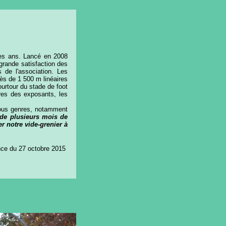
 des ans. Lancé en 2008
grande satisfaction des
 de l'association. Les
rès de 1 500 m linéaires
ourtour du stade de foot
res des exposants, les
 tous genres, notamment
e plusieurs mois de
er notre vide-grenier à
ce du 27 octobre 2015