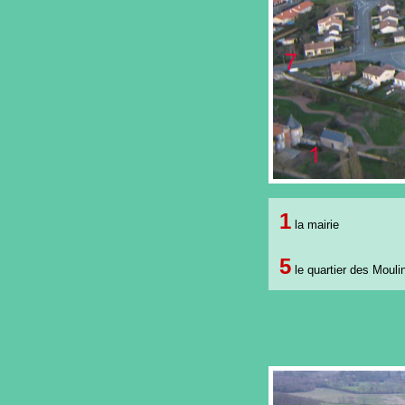
1
la mairie
5
le quartier des Mouli