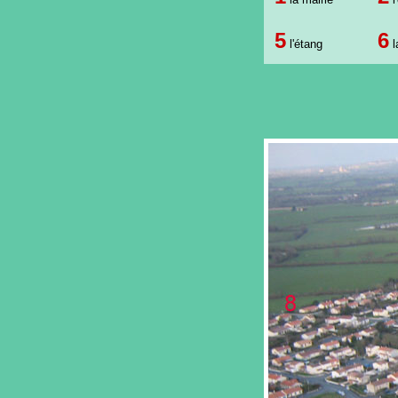
5
6
l'étang
l