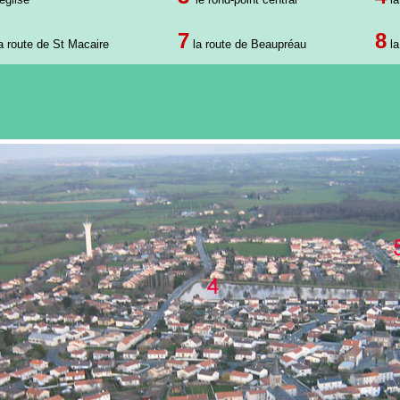
7
8
a route de St Macaire
la route de Beaupréau
la