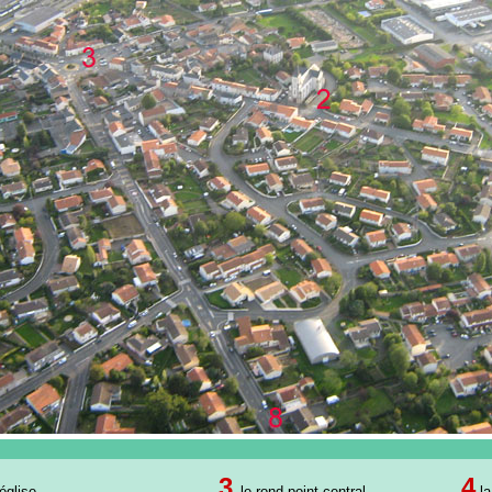
3
4
'église
le rond-point central
la