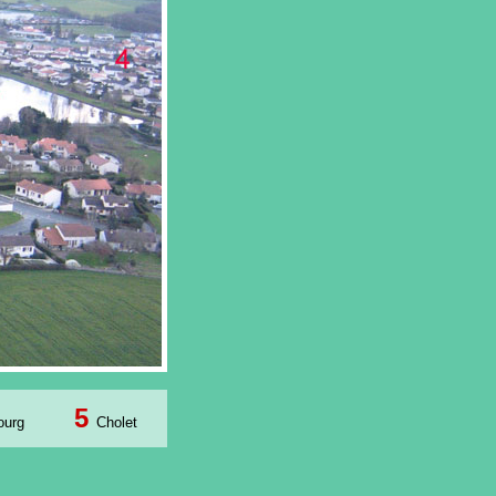
5
ourg
Cholet