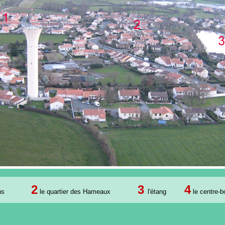
2
3
4
ns
le quartier des Hameaux
l'étang
le centre-b