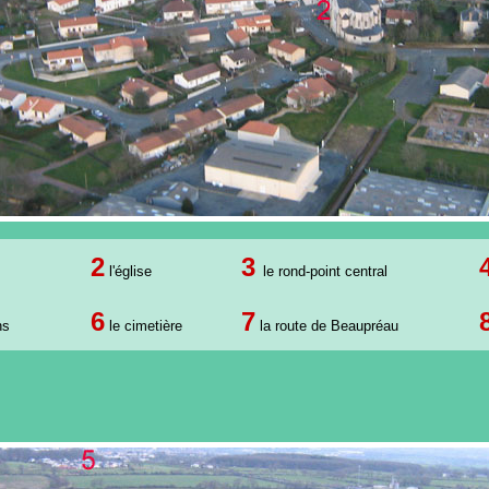
2
3
l'église
le rond-point central
6
7
ns
le cimetière
la route de Beaupréau