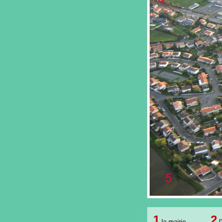
1
2
la mairie
l