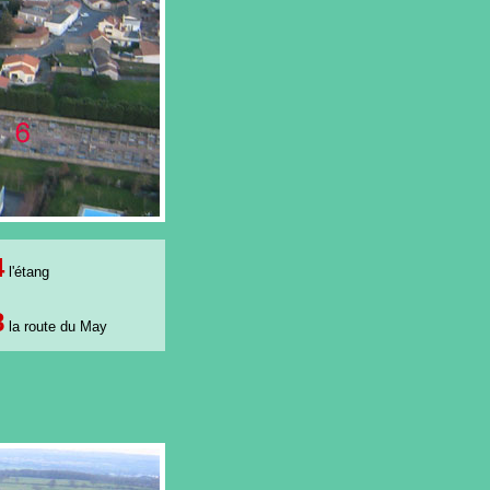
4
l'étang
8
la route du May