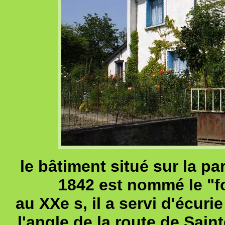
le bâtiment situé sur la pa
1842 est nommé le "fo
au XXe s, il a servi d'écuri
l'angle de la route de Sain