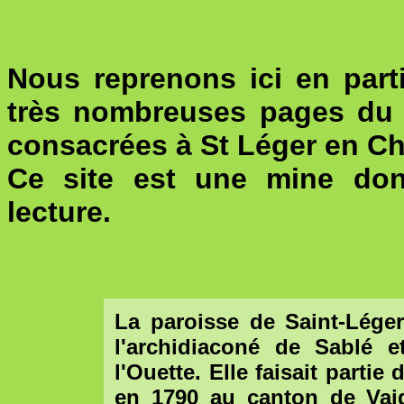
Nous reprenons ici en part
très nombreuses pages du
consacrées à St Léger en Ch
Ce site est une mine don
lecture.
La paroisse de Saint-Léger
l'archidiaconé de Sablé
l'Ouette. Elle faisait partie
en 1790 au canton de Vai