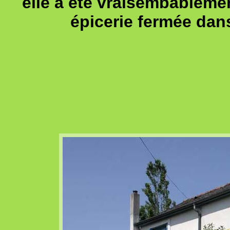
elle a été vraisembableme
épicerie fermée dan