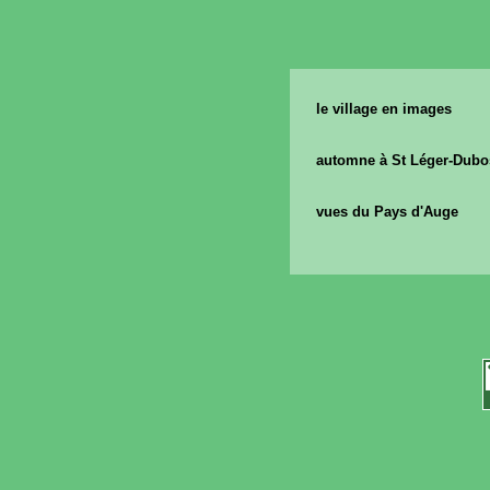
le village en images
automne à
St Léger-Dub
vues du Pays d'Auge