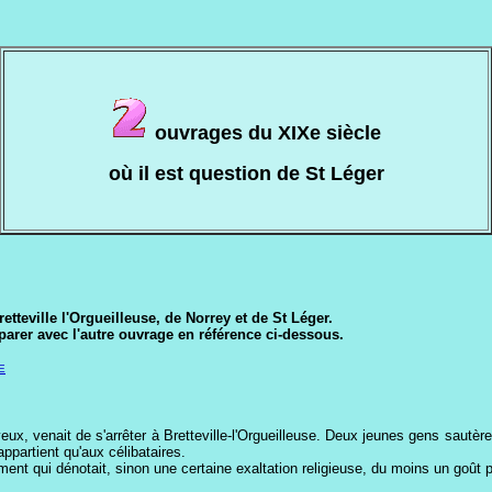
ouvrages du XIXe siècle
où il est question de St Léger
retteville l'Orgueilleuse, de Norrey et de St Léger.
parer avec l'autre ouvrage en référence ci-dessous.
E
x, venait de s'arrêter à Bretteville-l'Orgueilleuse. Deux jeunes gens sautèrent
ppartient qu'aux célibataires.
ent qui dénotait, sinon une certaine exaltation religieuse, du moins un goût pr