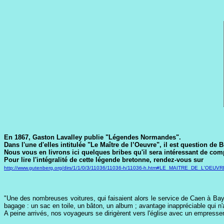
En 1867, Gaston Lavalley publie "Légendes Normandes".
Dans l'une d'elles intitulée "Le Maître de l’Oeuvre", il est question de B
Nous vous en livrons ici quelques bribes qu'il sera intéressant de com
Pour lire l'intégralité de cette légende bretonne, rendez-vous sur
http://www.gutenberg.org/dirs/1/1/0/3/11036/11036-h/11036-h.htm#LE_MAITRE_DE_L'OEUVR
"Une des nombreuses voitures, qui faisaient alors le service de Caen à Bayeu
bagage : un sac en toile, un bâton, un album ; avantage inappréciable qui n'a
A peine arrivés, nos voyageurs se dirigèrent vers l'église avec un empressem