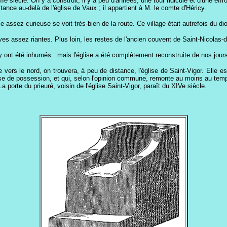
e siècle. On y a construit, il y a peu d'années, une tour ridicule et d'une eff
ance au-delà de l'église de Vaux ; il appartient à M. le comte d'Héricy.
e assez curieuse se voit très-bien de la route. Ce village était autrefois du d
ves assez riantes. Plus loin, les restes de l'ancien couvent de Saint-Nicolas-
y ont été inhumés : mais l'église a été complètement reconstruite de nos jour
ige vers le nord, on trouvera, à peu de distance, l'église de Saint-Vigor. Elle e
rise de possession, et qui, selon l'opinion commune, remonte au moins au tem
La porte du prieuré, voisin de l'église Saint-Vigor, paraît du XIVe siècle.