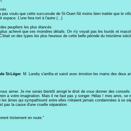
n.
voix.
n'a pas voulu que cette succursale de St-Ouen fût moins bien traitée que le vill
 espace. L'une fera tort à l'autre (...)
s des peupliers les plus élancés.
e plus achevé que ses moindres détails. On n'y voyait pas les lourds et massif
C'était un des types les plus heureux de cette belle période du treizième siècle,
de St-Léger
. M. Landry s'arrêta et saisit avec émotion les mains des deux ar
à vous aimer. Je me serais bientôt arrogé le droit de vous donner des conseil
rein à votre imagination. Mais il ne faut pas y songer. Hélas ! mes amis, se re
re si les âmes qui sympathisent entre elles n'étaient jamais condamnées à se s
st pas la cause d'une cruelle séparation.
mirent tristement en route."