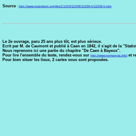
Source
:
http://www.gutenberg.org/dirs/1/1/0/3/11036/11036-h/11036-h.htm
Le 2e ouvrage, paru 25 ans plus tôt, est plus sérieux.
Ecrit par M. de Caumont et publié à Caen en 1842, il s'agit de la "Sta
Nous reprenons ici une partie du chapitre "De Caen à Bayeux".
Pour lire l'ensemble du texte, rendez-vous sur
et 
http://www.normannia.info/
Pour bien situer les lieux, 2 cartes vous sont proposées.