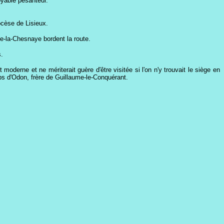
royable pesanteur.
iocèse de Lisieux.
de-la-Chesnaye bordent la route.
s.
st moderne et ne mériterait guère d'être visitée si l'on n'y trouvait le siège en
ps d'Odon, frère de Guillaume-le-Conquérant.