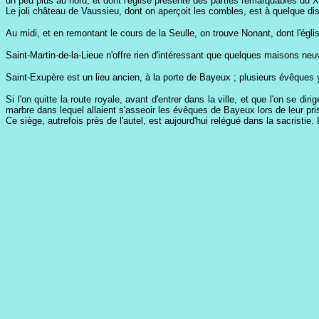
un peu plus au nord, et dont l'église présente des parties remarquables du XII
Le joli château de Vaussieu, dont on aperçoit les combles, est à quelque dist
Au midi, et en remontant le cours de la Seulle, on trouve Nonant, dont l'églis
Saint-Martin-de-la-Lieue n'offre rien d'intéressant que quelques maisons neu
Saint-Exupère est un lieu ancien, à la porte de Bayeux ; plusieurs évêques 
Si l'on quitte la route royale, avant d'entrer dans la ville, et que l'on se dir
marbre dans lequel allaient s'asseoir les évêques de Bayeux lors de leur p
Ce siège, autrefois près de l'autel, est aujourd'hui relégué dans la sacristie. 