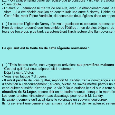
(...) - On avait entendu parler de l'église que je construis ? dit Pierre Vardoui
- Sans doute.
- Et alors ?... demanda le maître de l'oeuvre, avec un étranglement dans la 
- Alors... il a été décidé que l'on en construirait une autre à Norrey. L'abbé 
- C'est folie, reprit Pierre Vardouin, de construire deux églises dans un si petit
(...) La tour de l'église de Norrey s'élevait, gracieuse et coquette, au-dessu
Rien de mieux ordonné que l'ensemble de l'édifice ; rien de plus élégant, d
tours de force qui, plus tard, caractérisèrent l'architecture dite flamboyante. 
Ce qui suit est la toute fin de cette légende normande :
(...) "Trois heures après, nos voyageurs arrivaient
aux premières maisons 
- C'est ici qu'il faut nous séparer, dit-il tristement.
- Déjà ! s'écria Victor.
- Vous êtes fatigué ? dit Léon.
- Il m'est pénible de vous quitter, répondit M. Landry, car je commençais 
disposition au découragement ; à vous, Victor, de savoir mettre parfois un f
et se quitter aussitôt, n'est-ce pas la vie ? Nous aurions le ciel sur la ter
cimetière de St-Léger,
encore doit-on se croire heureux, lorsque la mort n'e
Les deux artistes n'insistèrent pas davantage pour retenir M. Landry.
Ils avaient compris qu'il avait dans le voisinage un souvenir douloureux.
Ils lui serrèrent une dernière fois la main, lui dirent un dernier adieu et se re