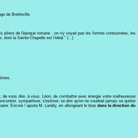
age de Bretteville.
s piliers de l'époque romane ; on n'y voyait pas les formes contournées, les
 dont la Sainte-Chapelle est l'idéal." (...)
tistes.
s ; de vous dire, à vous, Léon, de combattre avec énergie votre malheureuse
ncontrer, sympathiser, s'estimer, se dire qu'on ne voudrait jamais se quitter
éparer. Encore ! ajouta M. Landry, en allongeant le bras
dans la direction du