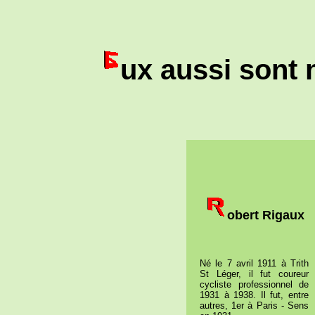
ux aussi sont n
obert Rigaux
Né le 7 avril 1911 à Trith
St Léger
, il fut coureur
cycliste professionnel de
1931 à 1938. Il fut, entre
autres, 1er à Paris - Sens