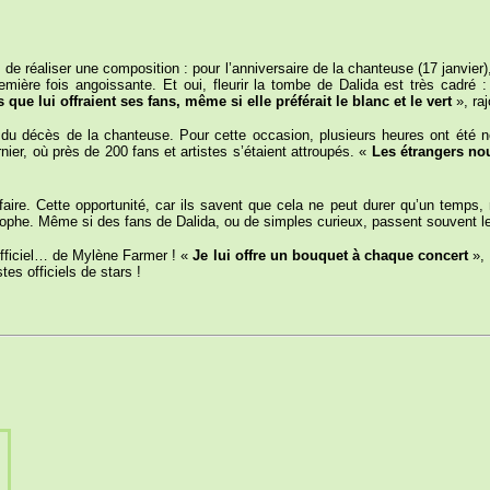
on de réaliser une composition : pour l’anniversaire de la chanteuse (17 janvier
mière fois angoissante. Et oui, fleurir la tombe de Dalida est très cadré 
rs que lui offraient ses fans, même si elle préférait le blanc et le vert
», ra
s du décès de la chanteuse. Pour cette occasion, plusieurs heures ont été né
ier, où près de 200 fans et artistes s’étaient attroupés. «
Les étrangers n
-faire. Cette opportunité, car ils savent que cela ne peut durer qu’un temps, 
tophe. Même si des fans de Dalida, ou de simples curieux, passent souvent l
 officiel… de Mylène Farmer ! «
Je lui offre un bouquet à chaque concert
»,
tes officiels de stars !