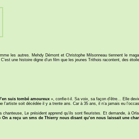
 comme les autres. Mehdy Démont et Christophe Milsonneau tiennent le mag
 C’est une histoire digne d’un film que les jeunes Trithois racontent, des étoi
J’en suis tombé amoureux
», confie-t-il. Sa voix, sa façon d’être… Elle devi
 l’artiste soit décédée il y a trente ans. Car à 35 ans, il n’a jamais eu l’occas
la chanteuse, Le président apprend qu’ils sont fleuristes. Et demande, à Orland
 «
On a reçu un sms de Thierry nous disant qu’on nous laissait une cha