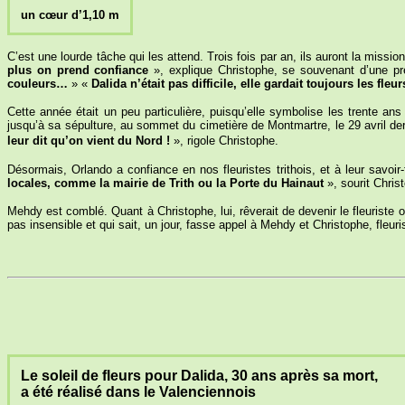
un cœur d’1,10 m
C’est une lourde tâche qui les attend. Trois fois par an, ils auront la missi
plus on prend confiance
», explique Christophe, se souvenant d’une pre
couleurs…
» «
Dalida n’était pas difficile, elle gardait toujours les fleu
Cette année était un peu particulière, puisqu’elle symbolise les trente an
jusqu’à sa sépulture, au sommet du cimetière de Montmartre, le 29 avril dern
leur dit qu’on vient du Nord !
», rigole Christophe.
Désormais, Orlando a confiance en nos fleuristes trithois, et à leur savoir
locales, comme la mairie de Trith ou la Porte du Hainaut
», sourit Chris
Mehdy est comblé. Quant à Christophe, lui, rêverait de devenir le fleuriste
pas insensible et qui sait, un jour, fasse appel à Mehdy et Christophe, fleuris
Le soleil de fleurs pour Dalida, 30 ans après sa mort,
a été réalisé dans le Valenciennois