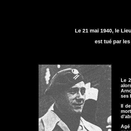
Le 21 mai 1940, le Lie
est tué par le
Le 2
alor
Arno
ses 
Il d
mort
d'ab
Agé 