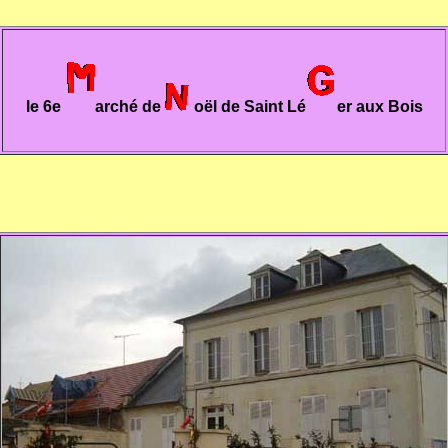
le 6e
arché de
oël de Saint Lé
er aux Bois