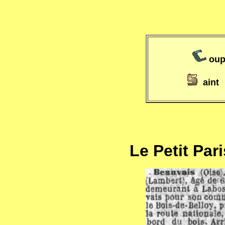
oup
aint
Le Petit Par