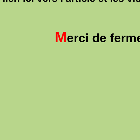
M
erci de ferm