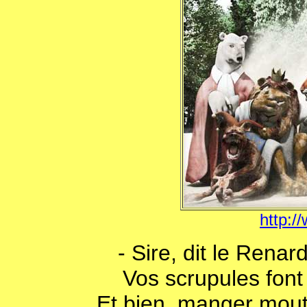
http:/
- Sire, dit le Renar
Vos scrupules font 
Et bien, manger mouto