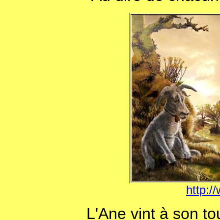
http:/
L'Ane vint à son to