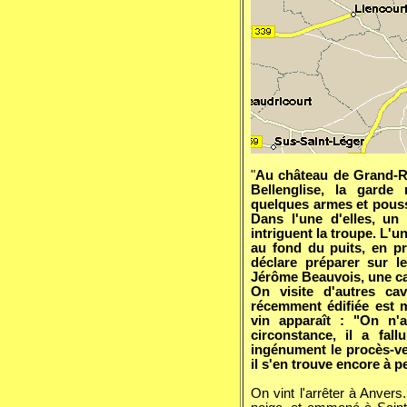
"
Au château de Grand-Ru
Bellenglise, la garde
quelques armes et pouss
Dans l'une d'elles, un
intriguent la troupe. L'u
au fond du puits, en p
déclare préparer sur l
Jérôme Beauvois, une cac
On visite d'autres ca
récemment édifiée est m
vin apparaît : "On n'a
circonstance, il a fal
ingénument le procès-ver
il s'en trouve encore à p
On vint l'arrêter à Anvers.