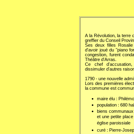
A la Révolution, la terre
greffier du Conseil Provin
Ses deux filles Rosali
d'avoir joué du "piano fo
congestion, furent cond
Théâtre d'Arras.
Ce chef d'accusation, 
dissimuler d'autres raison
1790 - une nouvelle admin
Lors des premières élect
la commune est communi
maire élu : Philém
population : 680 ha
biens communaux :
et une petite plac
église paroissiale
curé : Pierre-Jose