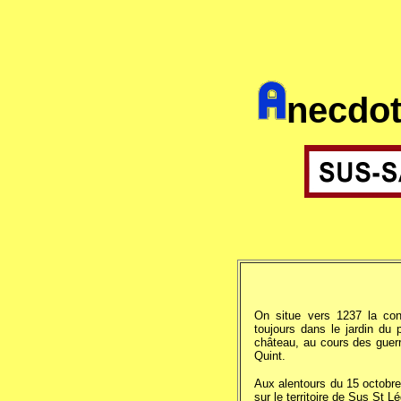
necdot
On situe vers 1237 la cons
toujours dans le jardin du 
château, au cours des guerr
Quint.
Aux alentours du 15 octobre
sur le territoire de Sus St Lé