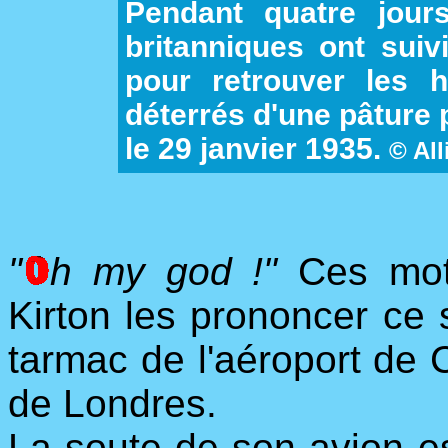
Pendant quatre jours
britanniques ont suiv
pour retrouver les hu
déterrés d'une pâture p
le 29 janvier 1935.
© All
"
h my god !"
Ces mots
Kirton les prononcer ce 
tarmac de l'aéroport de 
de Londres.
La soute de son avion es