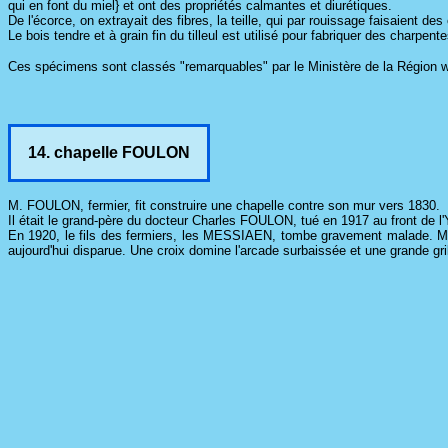
qui en font du miel} et ont des propriétés calmantes et diurétiques.
De l'écorce, on extrayait des fibres, la teille, qui par rouissage faisaient de
Le bois tendre et à grain fin du tilleul est utilisé pour fabriquer des charp
Ces spécimens sont classés "remarquables" par le Ministère de la Région w
14. chapelle FOULON
M. FOULON, fermier, fit construire une chapelle contre son mur vers 1830.
Il était le grand-père du docteur Charles FOULON, tué en 1917 au front de l'Y
En 1920, le fils des fermiers, les MESSIAEN, tombe gravement malade. Mme 
aujourd'hui disparue. Une croix domine l'arcade surbaissée et une grande gril