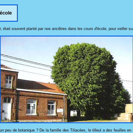
 école
r, était souvent planté par nos ancêtres dans les cours d'école, pour veiller s
peu de botanique ? De la famille des Tiliacées, le tilleul a des feuilles en fo