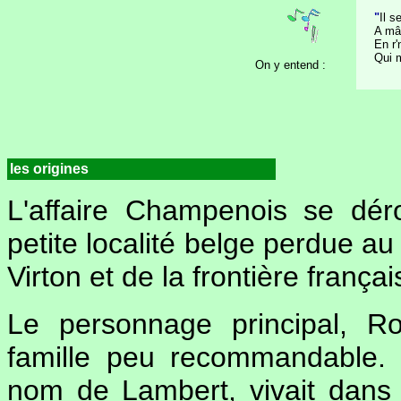
"
Il s
A mâ
En r'
Qui m
On y entend :
les origines
L'affaire Champenois se dér
petite localité belge perdue au 
Virton et de la frontière françai
Le personnage principal, R
famille peu recommandable. 
nom de Lambert, vivait dan