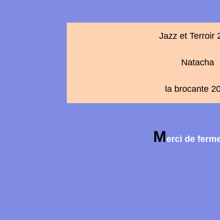
Jazz et Terroir
Natacha
la brocante 2
M
erci de ferm