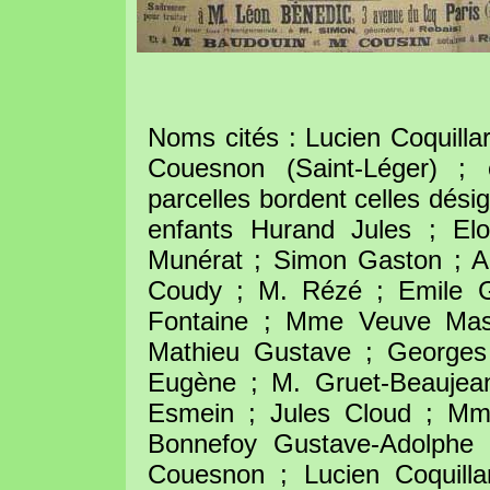
Noms cités : Lucien Coquillar
Couesnon (Saint-Léger) ; e
parcelles bordent celles dési
enfants Hurand Jules ; Elo
Munérat ; Simon Gaston ; A
Coudy ; M. Rézé ; Emile Gi
Fontaine ; Mme Veuve Mas
Mathieu Gustave ; Georges
Eugène ; M. Gruet-Beaujea
Esmein ; Jules Cloud ; Mme
Bonnefoy Gustave-Adolphe d
Couesnon ; Lucien Coquilla