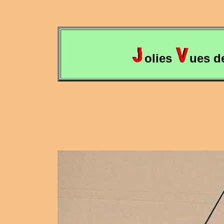
olies
ues d