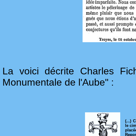
La voici décrite Charles Fic
Monumentale de l'Aube" :
(...)
le cim
plac
Repos