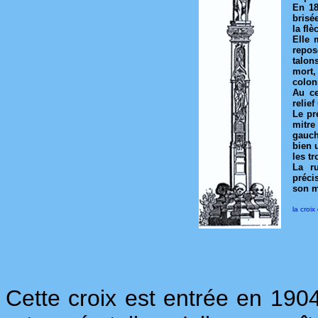
En 18
brisé
la flè
Elle 
repos
talon
mort,
colon
Au ce
relief
Le pr
mitre
gauch
bien 
les tr
La r
précis
son ma
la croi
Cette croix est entrée en 19