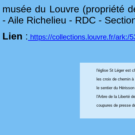
musée du Louvre (propriété de
- Aile Richelieu - RDC - Sectio
Lien
:
https://collections.louvre.fr/ark
l'église St Léger est
les croix de chemin à
le sentier du Hérisson
l'Arbre de la Liberté d
coupures de presse d