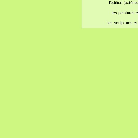
l'édifice (extérie
les peintures e
les sculptures et 