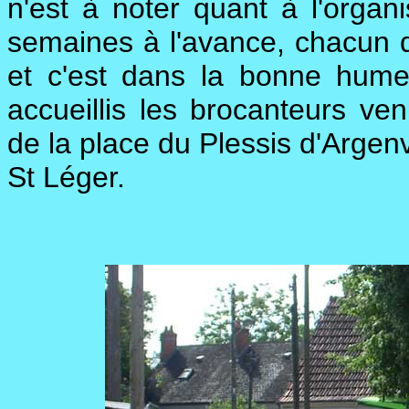
n'est à noter quant à l'organi
semaines à l'avance, chacun 
et c'est dans la bonne hume
accueillis les brocanteurs ve
de la place du Plessis d'Argen
St Léger.