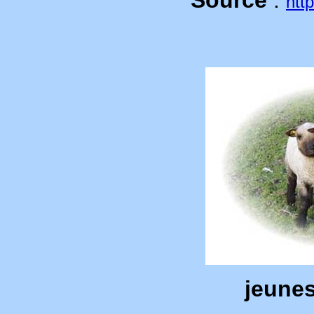
Source
:
htt
jeune