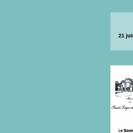
21 ju