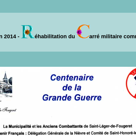
in 2014 -
éhabilitation du
arré militaire co