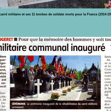
 carré militaire et ses 11 tombes de soldats morts pour la France (1914-19