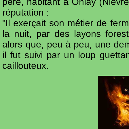
père, habitant à Onlay (Nièvre)
réputation :
"Il exerçait son métier de fer
la nuit, par des layons fores
alors que, peu à peu, une demi
il fut suivi par un loup guett
caillouteux.