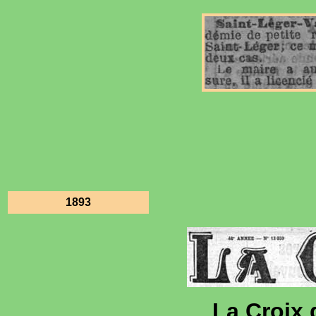
1893
La Croix 