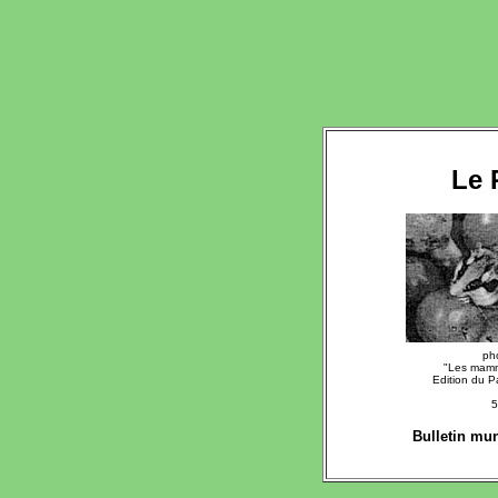
Le 
ph
"Les mamm
Edition du P
5
Bulletin mu