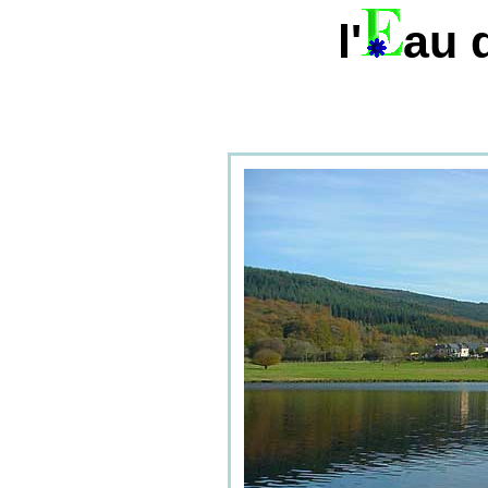
l'
au 