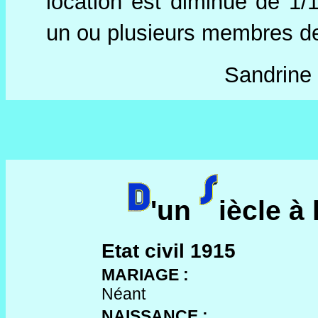
location est diminué de 1
un ou plusieurs membres de 
Sandrine 
'un
iècle à 
Etat civil 1915
MARIAGE :
Néant
NAISSANCE :