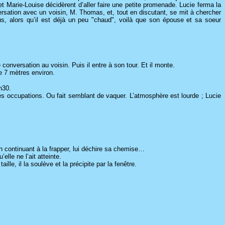
t Marie-Louise décidèrent d’aller faire une petite promenade. Lucie ferma la
ersation avec un voisin, M. Thomas, et, tout en discutant, se mit à chercher
sus, alors qu’il est déjà un peu "chaud", voilà que son épouse et sa soeur
conversation au voisin. Puis il entre à son tour. Et il monte.
e 7 mètres environ.
h30.
 ses occupations. Ou fait semblant de vaquer. L’atmosphère est lourde ; Lucie
en continuant à la frapper, lui déchire sa chemise…
lle ne l’ait atteinte.
lle, il la soulève et la précipite par la fenêtre.