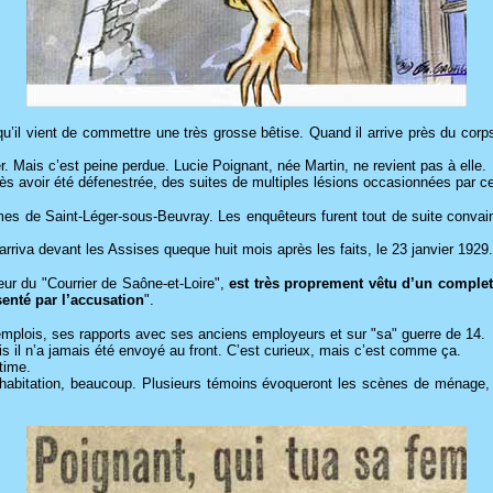
er qu’il vient de commettre une très grosse bêtise. Quand il arrive près du 
. Mais c’est peine perdue. Lucie Poignant, née Martin, ne revient pas à elle.
ès avoir été défenestrée, des suites de multiples lésions occasionnées par c
mes de Saint-Léger-sous-Beuvray. Les enquêteurs furent tout de suite convain
arriva devant les Assises queque huit mois après les faits, le 23 janvier 1929.
ueur du "Courrier de Saône-et-Loire",
est très proprement vêtu d’un complet 
senté par l’accusation
".
s emplois, ses rapports avec ses anciens employeurs et sur "sa" guerre de 14.
s il n’a jamais été envoyé au front. C’est curieux, mais c’est comme ça.
time.
cohabitation, beaucoup. Plusieurs témoins évoqueront les scènes de ménage,