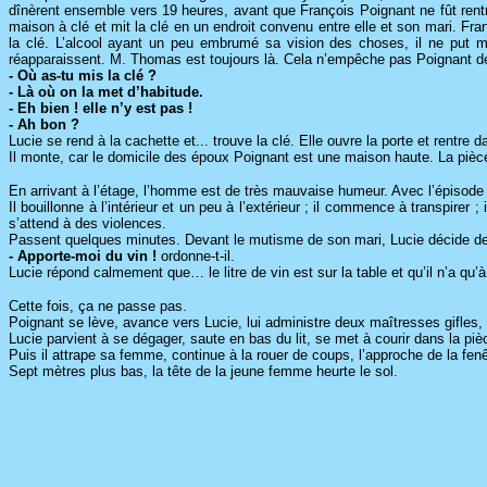
dînèrent ensemble vers 19 heures, avant que François Poignant ne fût rentré
maison à clé et mit la clé en un endroit convenu entre elle et son mari. Fr
la clé. L’alcool ayant un peu embrumé sa vision des choses, il ne put met
réapparaissent. M. Thomas est toujours là. Cela n’empêche pas Poignant de 
- Où as-tu mis la clé ?
- Là où on la met d’habitude.
- Eh bien ! elle n’y est pas !
- Ah bon ?
Lucie se rend à la cachette et... trouve la clé. Elle ouvre la porte et rentr
Il monte, car le domicile des époux Poignant est une maison haute. La pièce
En arrivant à l’étage, l’homme est de très mauvaise humeur. Avec l’épisode de
Il bouillonne à l’intérieur et un peu à l’extérieur ; il commence à transpir
s’attend à des violences.
Passent quelques minutes. Devant le mutisme de son mari, Lucie décide de se
- Apporte-moi du vin !
ordonne-t-il.
Lucie répond calmement que… le litre de vin est sur la table et qu’il n’a qu’à
Cette fois, ça ne passe pas.
Poignant se lève, avance vers Lucie, lui administre deux maîtresses gifles, l
Lucie parvient à se dégager, saute en bas du lit, se met à courir dans la pièc
Puis il attrape sa femme, continue à la rouer de coups, l’approche de la fenêtre
Sept mètres plus bas, la tête de la jeune femme heurte le sol.