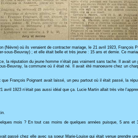
n (Nièvre) où ils venaient de contracter mariage, le 21 avril 1923, François 
éger-sous-Beuvray) ; et elle était belle et très jeune : 15 ans et demie. Ce mari
uce, la réputation du jeune homme n’était pas vraiment sans tache. Il avait un 
ous-Beuvray, la commune où il était né. Il avait été manoeuvre chez un char
t que François Poignant avait laissé, un peu partout où il était passé, la rép
21 avril 1923 n’était pas aussi idéal que ça. Lucie Martin allait très vite l’app
in.
lques mois ? En tout cas moins de quelques années puisque, 5 ans et 3 mo
l’avait passé chez elle avec sa soeur Marie-Louise qui était venue prendre 