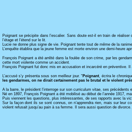
Poignant se précipite dans l’escalier. Sans doute est-il en train de réalis
l’étage et l’étend sur le lit.
Lucie ne donne plus signe de vie. Poignant tente tout de même de la ranimer
L’enquête établira que la jeune femme est morte environ une demi-heure apr
François Poignant a été arrêté dans la foulée de son crime, par les gendar
cette mort violente comme un accident.
François Poignant fut donc mis en accusation et incarcéré en préventive. Il 
L’accusé s’y présenta sous son meilleur jour. "
Poignant
, écrira le chroniq
les gendarmes, on ne dirait certainement pas le brutal et le violent pré
A la barre, le président l’interroge sur son curriculum vitae, ses précédent
Né en 1897, François Poignant a été mobilisé au début de l’année 1917, mai
Puis viennent les questions, plus intéressantes, de ses rapports avec la vic
Sur la façon dont ils se sont connus, on n’apprendra rien, mais sur leur 
violent refusait jusqu’au pain à sa femme. Il sera aussi question de divorce.