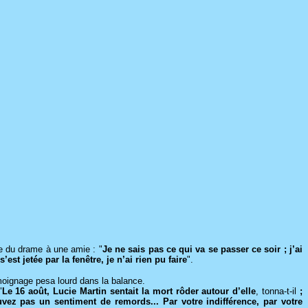
me du drame à une amie : "
Je ne sais pas ce qui va se passer ce soir ; j’ai
est jetée par la fenêtre, je n’ai rien pu faire
".
témoignage pesa lourd dans la balance.
"
Le 16 août, Lucie Martin sentait la mort rôder autour d’elle
, tonna-t-il
;
ez pas un sentiment de remords... Par votre indifférence, par votre