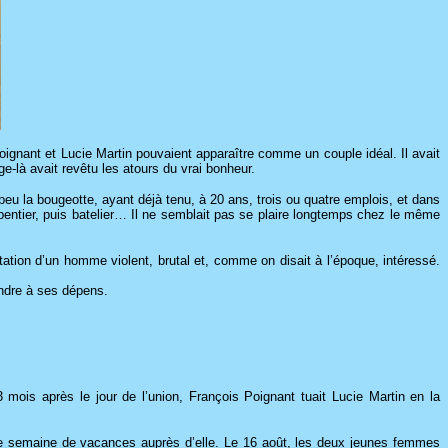
Poignant et Lucie Martin pouvaient apparaître comme un couple idéal. Il avait
age-là avait revêtu les atours du vrai bonheur.
peu la bougeotte, ayant déjà tenu, à 20 ans, trois ou quatre emplois, et dans
pentier, puis batelier… Il ne semblait pas se plaire longtemps chez le même
utation d’un homme violent, brutal et, comme on disait à l’époque, intéressé.
rendre à ses dépens.
is après le jour de l’union, François Poignant tuait Lucie Martin en la
une semaine de vacances auprès d’elle. Le 16 août, les deux jeunes femmes