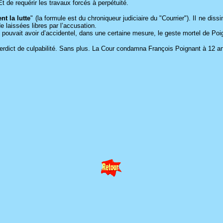
Et de requérir les travaux forcés à perpétuité.
nt la lutte
" (la formule est du chroniqueur judiciaire du "Courrier"). Il ne di
de laissées libres par l’accusation.
e pouvait avoir d’accidentel, dans une certaine mesure, le geste mortel de Poi
 verdict de culpabilité. Sans plus. La Cour condamna François Poignant à 12 a