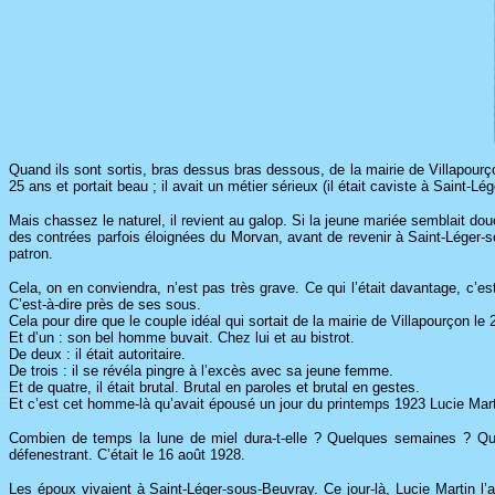
Quand ils sont sortis, bras dessus bras dessous, de la mairie de Villapourço
25 ans et portait beau ; il avait un métier sérieux (il était caviste à Saint-L
Mais chassez le naturel, il revient au galop. Si la jeune mariée semblait do
des contrées parfois éloignées du Morvan, avant de revenir à Saint-Léger-s
patron.
Cela, on en conviendra, n’est pas très grave. Ce qui l’était davantage, c’es
C’est-à-dire près de ses sous.
Cela pour dire que le couple idéal qui sortait de la mairie de Villapourçon le 
Et d’un : son bel homme buvait. Chez lui et au bistrot.
De deux : il était autoritaire.
De trois : il se révéla pingre à l’excès avec sa jeune femme.
Et de quatre, il était brutal. Brutal en paroles et brutal en gestes.
Et c’est cet homme-là qu’avait épousé un jour du printemps 1923 Lucie Mart
Combien de temps la lune de miel dura-t-elle ? Quelques semaines ? Que
défenestrant. C’était le 16 août 1928.
Les époux vivaient à Saint-Léger-sous-Beuvray. Ce jour-là, Lucie Martin 