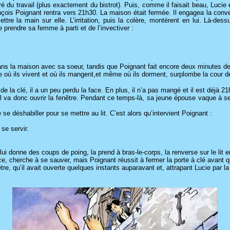
 du travail (plus exactement du bistrot). Puis, comme il faisait beau, Lucie e
ançois Poignant rentra vers 21h30. La maison était fermée. Il engagea la conv
tre la main sur elle. L’irritation, puis la colère, montèrent en lui. Là-des
prendre sa femme à parti et de l’invectiver :
e dans la maison avec sa soeur, tandis que Poignant fait encore deux minutes de 
 où ils vivent et où ils mangent,et même où ils dorment, surplombe la cour d
 la clé, il a un peu perdu la face. En plus, il n’a pas mangé et il est déjà 21
er ; il va donc ouvrir la fenêtre. Pendant ce temps-là, sa jeune épouse vaque à
 déshabiller pour se mettre au lit. C’est alors qu’intervient Poignant :
 se servir.
ui donne des coups de poing, la prend à bras-le-corps, la renverse sur le lit 
e, cherche à se sauver, mais Poignant réussit à fermer la porte à clé avant qu’e
, qu’il avait ouverte quelques instants auparavant et, attrapant Lucie par la tai