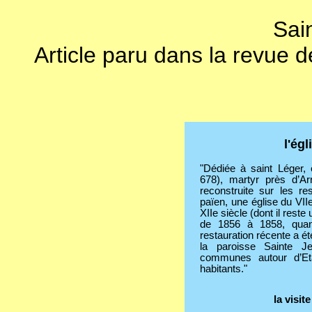
Sai
Article paru dans la revue
l'ég
"Dédiée à saint Léger, 
678), martyr près d’Ar
reconstruite sur les re
païen, une église du VII
XIIe siècle (dont il reste
de 1856 à 1858, quand
restauration récente a été
la paroisse Sainte 
communes autour d’Eta
habitants."
la visit