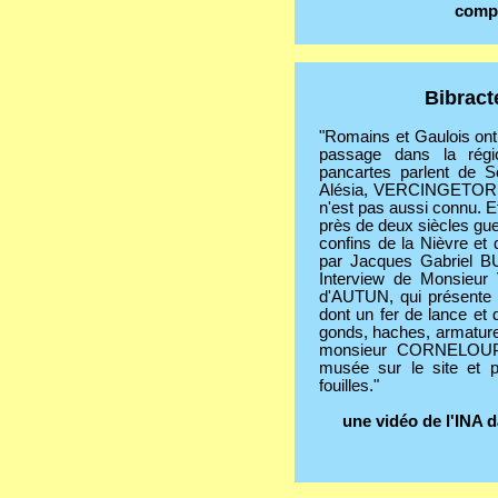
comp
Bibract
"Romains et Gaulois ont
passage dans la régio
pancartes parlent de So
Alésia, VERCINGETORIX 
n'est pas aussi connu. E
près de deux siècles gue
confins de la Nièvre et 
par Jacques Gabriel BU
Interview de Monsieur
d'AUTUN, qui présente di
dont un fer de lance et d
gonds, haches, armature
monsieur CORNELOUP q
musée sur le site et pa
fouilles."
une vidéo de l'INA d